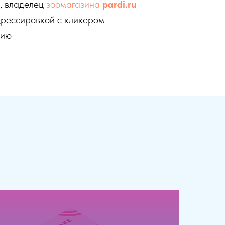
м, владелец
зоомагазина
pardi.ru
дрессировкой с кликером
нию