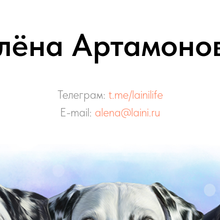
лёна Артамоно
Телеграм:
t.me/lainilife
E-mail:
alena@laini.ru