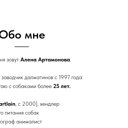
Обо мне
ня зовут
Алена Артамонова
.
 заводчик далматинов с 1997 года.
таю с собаками более
25 лет.
artlain
, с 2000), хендлер
го питания собак
тограф анималист