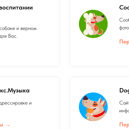
 воспитании
Соо
Сооб
фот
 собаке и верном
для Вас.
Пер
кс.Музыка
Dog
 дрессировке и
Сайт
инф
ты
Пер