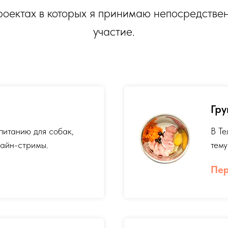
роектах в которых я принимаю непосредстве
участие.
Гру
питанию для собак,
В Те
лайн-стримы.
тему
Пер