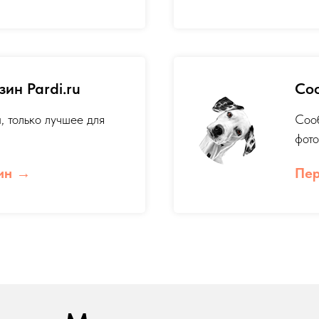
ин Pardi.ru
Со
, только лучшее для
Соо
фото
ин
Пер